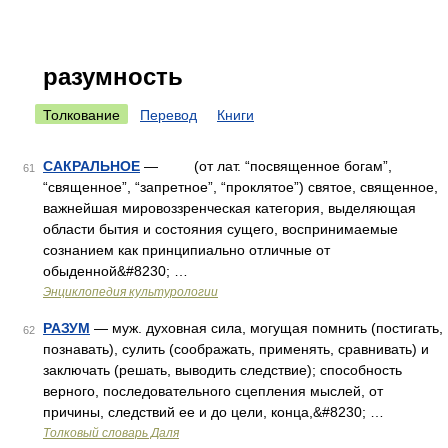
разумность
Толкование
Перевод
Книги
САКРАЛЬНОЕ
— (от лат. “посвященное богам”,
61
“священное”, “запретное”, “проклятое”) святое, священное,
важнейшая мировоззренческая категория, выделяющая
области бытия и состояния сущего, воспринимаемые
сознанием как принципиально отличные от
обыденной&#8230; …
Энциклопедия культурологии
РАЗУМ
— муж. духовная сила, могущая помнить (постигать,
62
познавать), сулить (соображать, применять, сравнивать) и
заключать (решать, выводить следствие); способность
верного, последовательного сцепления мыслей, от
причины, следствий ее и до цели, конца,&#8230; …
Толковый словарь Даля