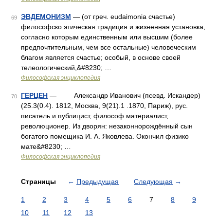
ЭВДЕМОНИЗМ
— (от греч. eudaimonia счастье)
69
философско этическая традиция и жизненная установка,
согласно которым единственным или высшим (более
предпочтительным, чем все остальные) человеческим
благом является счастье; особый, в основе своей
телеологический,&#8230; …
Философская энциклопедия
ГЕРЦЕН
— Александр Иванович (псевд. Искандер)
70
(25.3(0.4). 1812, Москва, 9(21).1 .1870, Париж), рус.
писатель и публицист, философ материалист,
революционер. Из дворян: незаконнорождённый сын
богатого помещика И. А. Яковлева. Окончил физико
мате&#8230; …
Философская энциклопедия
Страницы
←
Предыдущая
Следующая
→
1
2
3
4
5
6
7
8
9
10
11
12
13