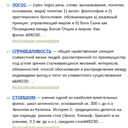
ЛОГОС
— (греч. logos речь, слово, высказывание, понятие,
66
основание, мера) понятие 1) антич. философии и 2)
христианского богословия, обозначающее а) разумный
принцип, управляющий миром и б) Бога Сына как
Посредника между Богом Отцом и миром. Как
филос.&#8230; …
Философская энциклопедия
СПРАВЕДЛИВОСТЬ
— общая нравственная санкция
67
совместной жизни людей, рассмотренной по преимуществу
под углом зрения сталкивающихся желаний, интересов,
обязанностей; способ обоснования и распределения между
индивидами выгод и тягот их совместного существования
в&#8230; …
Философская энциклопедия
СТОИЦИЗМ
— учение одной из наиболее влиятельных
68
филос. школ античности, основанной ок. 300 г. до н.э.
Зеноном из Китиона. История С. традиционно делится на
три периода: ранняя стоя (Зенон, Клеанф, Хрисипп и их
ученики, 3 2 вв. до н.э.), средняя стоя&#8230; …
Философская энциклопедия