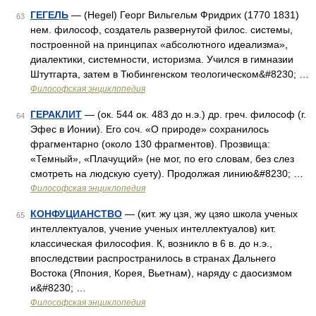
ГЕГЕЛЬ
— (Hegel) Георг Вильгельм Фридрих (1770 1831)
63
нем. философ, создатель развернутой филос. системы,
построенной на принципах «абсолютного идеализма»,
диалектики, системности, историзма. Учился в гимназии
Штутгарта, затем в Тюбингенском теологическом&#8230; …
Философская энциклопедия
ГЕРАКЛИТ
— (ок. 544 ок. 483 до н.э.) др. греч. философ (г.
64
Эфес в Ионии). Его соч. «О природе» сохранилось
фрагментарно (около 130 фрагментов). Прозвища:
«Темный», «Плачущий» (не мог, по его словам, без слез
смотреть на людскую суету). Продолжая линию&#8230; …
Философская энциклопедия
КОНФУЦИАНСТВО
— (кит. жу цзя, жу цзяо школа ученых
65
интеллектуалов, учение ученых интеллектуалов) кит.
классическая философия. К, возникло в 6 в. до н.э.,
впоследствии распространилось в странах Дальнего
Востока (Япония, Корея, Вьетнам), наряду с даосизмом
и&#8230; …
Философская энциклопедия